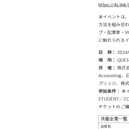
https://4s.link
本イベントは
方法を組み合
プ・起業家・V
に触れられる
日 時：
2026
場 所：
QUES
共 催：
株式会
Accountin
ブリッジ、株式会
参加条件：
本イ
STUDENT／C
チケットのご