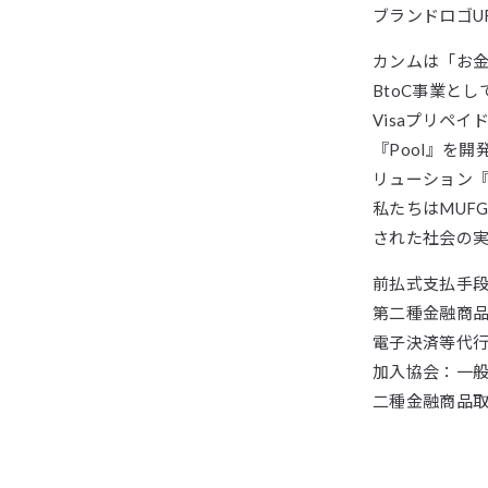
ブランドロゴU
カンムは「お金
BtoC事業と
Visaプリペ
『Pool』を
リューション
私たちはMUF
された社会の
前払式支払手段
第二種金融商品
電子決済等代行
加入協会：一般
二種金融商品