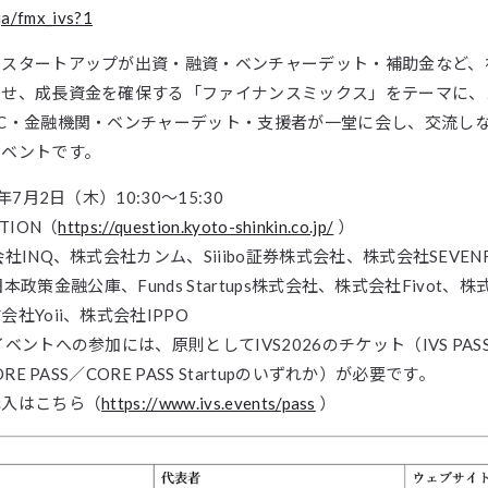
/ja/fmx_ivs?1
、スタートアップが出資・融資・ベンチャーデット・補助金など、
わせ、成長資金を確保する「ファイナンスミックス」をテーマに、
C・金融機関・ベンチャーデット・支援者が一堂に会し、交流し
イベントです。
年7月2日（木）10:30～15:30
TION（
https://question.kyoto-shinkin.co.jp/
）
社INQ、株式会社カンム、Siiibo証券株式会社、株式会社SEVENR
g、日本政策金融公庫、Funds Startups株式会社、株式会社Fivot
社Yoii、株式会社IPPO
ベントへの参加には、原則としてIVS2026のチケット（IVS PASS／I
ORE PASS／CORE PASS Startupのいずれか）が必要です。
購入はこちら（
https://www.ivs.events/pass
）