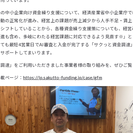
を伺っています。
以降の中小企業向け資金繰り支援について、経済産業省中小企業庁
活動の正常化が進み、経営上の課題が売上減少から人手不足・賃上
にシフトしていることから、各種資金繰り支援策についても、経営
促進も含め、多岐にわたる経営課題に対応できるよう見直す※」と
ても最短4営業日でAI審査と入金が完了する「サクっと資金調達
をサポートしてまいります。
金調達」をご利用いただきました事業者様の取り組みを、ぜひご覧
掲載ページ：
https://lp.sakutto-funding.jp/case/gfm