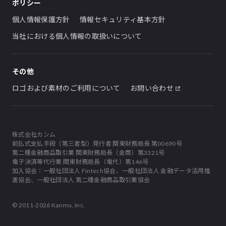
ポリシー
個人情報保護方針
情報セキュリティ基本方針
当社における個人情報の取扱いについて
その他
ロゴおよび素材のご利用について
お問い合わせ
株式会社カンム
前払式支払手段（第三者型）発行者 関東財務局長 第00690号
第二種金融商品取引業 関東財務局長（金商）第3321号
電子決済等代行業 関東財務局長（電代）第146号
加入協会：一般社団法人 Fintech協会、一般社団法人 金融データ活用推
進協会、一般社団法人 第二種金融商品取引業協会
© 2011-2026 Kanmu, Inc.