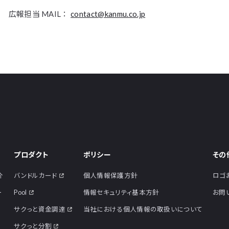
 広報担当 MAIL：
contact@kanmu.co.jp
プロダクト
ポリシー
その
介
バンドルカード
個人情報保護方針
ロゴ
ー
Pool
情報セキュリティ基本方針
お問
サクっと資金調達
当社における個人情報の取扱いについて
サクっと分割