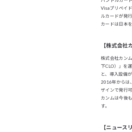
Visaプリペ
ルカードが発
カードは日本を
【株式会社
株式会社カンムは
下CLO）」を
と、導入設備
2016年から
ザインで発行
カンムは今後
す。
【ニュース