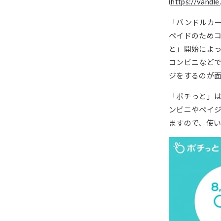
(
https://vandle
「バンドルカー
ペイドのため
と」開始によっ
コンビニなど
ジをするのが
「ポチっと」
ンビニやペイ
ますので、使