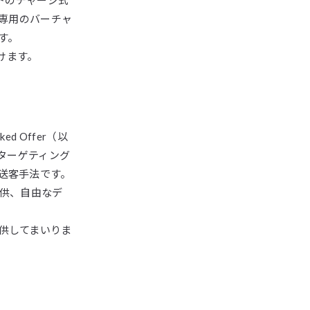
済専用のバーチャ
す。
けます。
 Offer（以
ターゲティング
送客手法です。
提供、自由なデ
供してまいりま